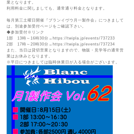
業となります。
利用料金に関しましても、通常通り料金となります。
毎月第三土曜日開催『ブランイヴウ月一製作会』につきまして
は、別途参加受付ページをご確認下さい。
◆参加受付※リンク
1部 13時～16時30分→
https://twipla.jp/events/737233
2部 17時～20時30分→
https://twipla.jp/events/737234
また、当日は貸切営業となりますので、物販・見学等の通常営
業はお休みとなります。
※平日につきましては臨時休業日が入る場合がございます。