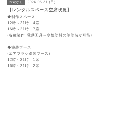
2026-05-31 (日)
指定なし
【レンタルスペース空席状況】
◆制作スペース
12時～21時 4席
16時～21時 7席
(各種製作･電動工具～水性塗料の筆塗装が可能)
◆塗装ブース
(エアブラシ塗装ブース)
12時～21時 1席
16時～21時 2席