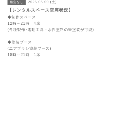
2026-05-09 (土)
指定なし
【レンタルスペース空席状況】
◆制作スペース
12時～21時 4席
(各種製作･電動工具～水性塗料の筆塗装が可能)
◆塗装ブース
(エアブラシ塗装ブース)
18時～21時 1席