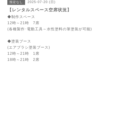
2025-07-20 (日)
指定なし
【レンタルスペース空席状況】
◆制作スペース
12時～21時 7席
(各種製作･電動工具～水性塗料の筆塗装が可能)
◆塗装ブース
(エアブラシ塗装ブース)
12時～21時 1席
18時～21時 2席