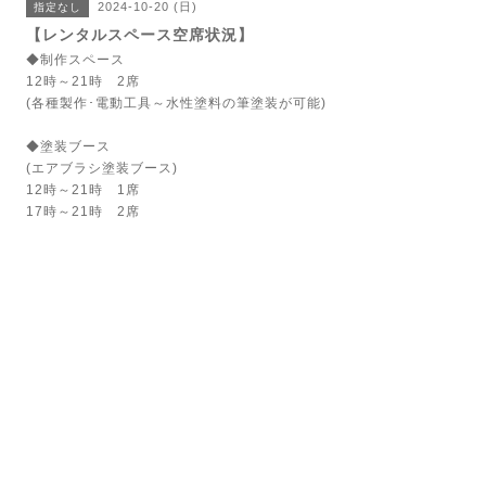
2024-10-20 (日)
指定なし
【レンタルスペース空席状況】
◆制作スペース
12時～21時 2席
(各種製作･電動工具～水性塗料の筆塗装が可能)
◆塗装ブース
(エアブラシ塗装ブース)
12時～21時 1席
17時～21時 2席